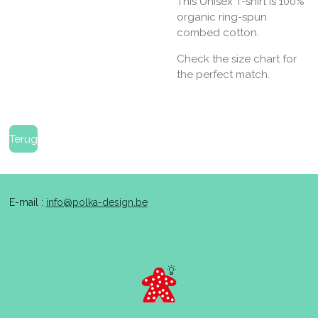
This Unisex T-shirt is 100%
organic ring-spun
combed cotton.
Check the size chart for
the perfect match.
Terug
E-mail :
info@polka-design.be