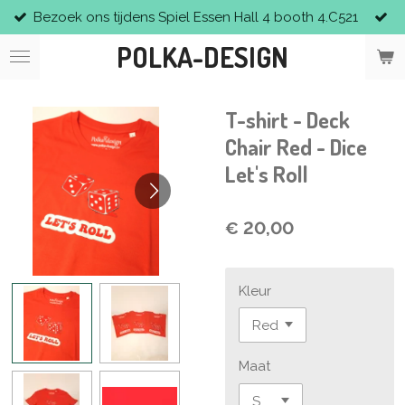
Bezoek ons tijdens Spiel Essen Hall 4 booth 4.C521
Ga
direct
POLKA-DESIGN
naar
de
hoofdinhoud
T-shirt - Deck
Chair Red - Dice
Let's Roll
€ 20,00
Kleur
Maat