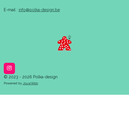
E-mail :
info@polka-design.be
I
n
© 2023 - 2026 Polka-design
s
Powered by
JouwWeb
t
a
g
r
a
m