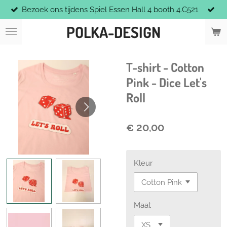
Bezoek ons tijdens Spiel Essen Hall 4 booth 4.C521
Ga
direct
POLKA-DESIGN
naar
de
hoofdinhoud
T-shirt - Cotton
Pink - Dice Let's
Roll
€ 20,00
Kleur
Maat