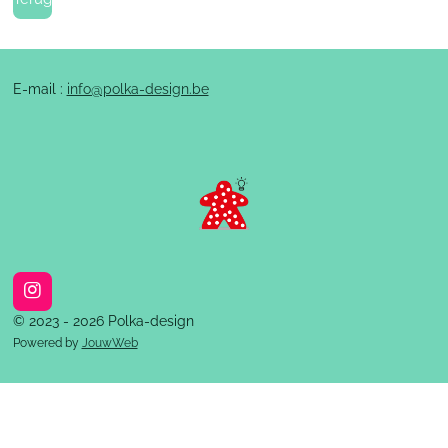
E-mail :
info@polka-design.be
I
n
© 2023 - 2026 Polka-design
s
Powered by
JouwWeb
t
a
g
r
a
m