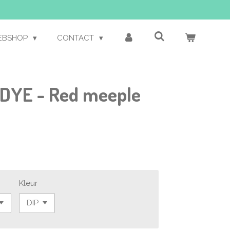
EBSHOP
CONTACT
P DYE - Red meeple
Kleur