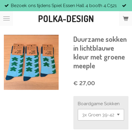
Bezoek ons tijdens Spiel Essen Hall 4 booth 4.C521
Ga
direct
POLKA-DESIGN
naar
de
hoofdinhoud
Duurzame sokken
in lichtblauwe
kleur met groene
meeple
€ 27,00
Boardgame Sokken